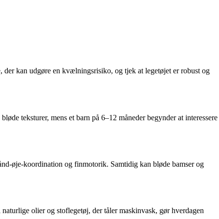
 der kan udgøre en kvælningsrisiko, og tjek at legetøjet er robust og
og bløde teksturer, mens et barn på 6–12 måneder begynder at interessere
r hånd-øje-koordination og finmotorik. Samtidig kan bløde bamser og
 naturlige olier og stoflegetøj, der tåler maskinvask, gør hverdagen