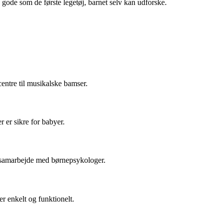
 gode som de første legetøj, barnet selv kan udforske.
centre til musikalske bamser.
r er sikre for babyer.
 i samarbejde med børnepsykologer.
r enkelt og funktionelt.