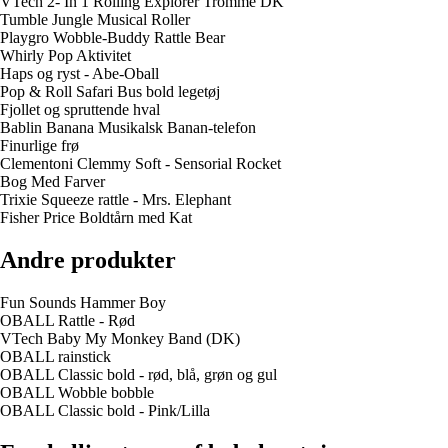
VTech 2- In 1 Rolling Explorer Tromme DK
Tumble Jungle Musical Roller
Playgro Wobble-Buddy Rattle Bear
Whirly Pop Aktivitet
Haps og ryst - Abe-Oball
Pop & Roll Safari Bus bold legetøj
Fjollet og spruttende hval
Bablin Banana Musikalsk Banan-telefon
Finurlige frø
Clementoni Clemmy Soft - Sensorial Rocket
Bog Med Farver
Trixie Squeeze rattle - Mrs. Elephant
Fisher Price Boldtårn med Kat
Andre produkter
Fun Sounds Hammer Boy
OBALL Rattle - Rød
VTech Baby My Monkey Band (DK)
OBALL rainstick
OBALL Classic bold - rød, blå, grøn og gul
OBALL Wobble bobble
OBALL Classic bold - Pink/Lilla