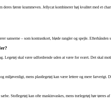
m deres første krammeven. Jellycat kombinerer høj kvalitet med et char
erer sanserne – som kontrastkort, bløde rangler og spejle. Efterhånden s
der?
. Legetøj skal være udfordrende uden at være for svært. Det skal motive
miljøvenligt, mens plastlegetøj kan være lettere og mere farverigt. Det v
 sæbe. Stoflegetøj kan ofte maskinvaskes, mens trælegetøj bør tørres a