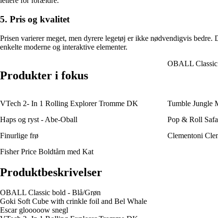
lettere for forældre.
5. Pris og kvalitet
Prisen varierer meget, men dyrere legetøj er ikke nødvendigvis bedre. De
enkelte moderne og interaktive elementer.
OBALL Classic 
Produkter i fokus
VTech 2- In 1 Rolling Explorer Tromme DK
Tumble Jungle M
Haps og ryst - Abe-Oball
Pop & Roll Safar
Finurlige frø
Clementoni Clem
Fisher Price Boldtårn med Kat
Produktbeskrivelser
OBALL Classic bold - Blå/Grøn
Goki Soft Cube with crinkle foil and Bel Whale
Escar glooooow snegl