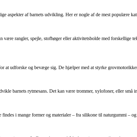
ige aspekter af barnets udvikling. Her er nogle af de mest populære kat
n være rangler, spejle, stofbøger eller aktivitetsbolde med forskellige te
for at udforske og bevæge sig. De hjælper med at styrke grovmotorikken o
udvikle barnets rytmesans. Det kan være trommer, xylofoner, eller små i
 findes i mange former og materialer – fra silikone til naturgummi – og