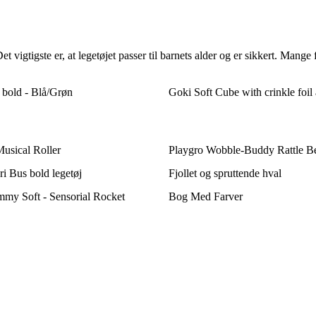
t vigtigste er, at legetøjet passer til barnets alder og er sikkert. Man
bold - Blå/Grøn
Goki Soft Cube with crinkle foi
usical Roller
Playgro Wobble-Buddy Rattle B
i Bus bold legetøj
Fjollet og spruttende hval
my Soft - Sensorial Rocket
Bog Med Farver