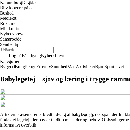
Kalundborg
Dagblad
Bliv klogere på os
Besked
Mediekit
Reklame
Min konto
Nyhedsbrevet
Samarbejde
Send et tip
Log på
Få adgang
Nyhedsbreve
Kategorier
Byggeri
Bolig
Penge
Erhverv
Sundhed
Mad
Aktiviteter
Børn
Sport
Livet
Babylegetøj – sjov og læring i trygge ramm
Artiklen præsenterer et bredt udvalg af babylegetøj, der spænder fra klass
finde det legetøj, der passer til dit barns alder og behov. Oplysningern
informativt overblik.