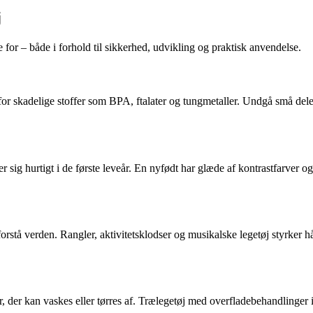
j
de for – både i forhold til sikkerhed, udvikling og praktisk anvendelse.
for skadelige stoffer som BPA, ftalater og tungmetaller. Undgå små dele,
r sig hurtigt i de første leveår. En nyfødt har glæde af kontrastfarver 
 forstå verden. Rangler, aktivitetsklodser og musikalske legetøj styrke
r, der kan vaskes eller tørres af. Trælegetøj med overfladebehandlinger i