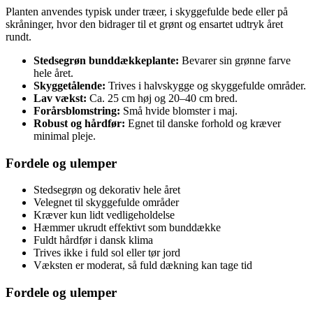
Planten anvendes typisk under træer, i skyggefulde bede eller på
skråninger, hvor den bidrager til et grønt og ensartet udtryk året
rundt.
Stedsegrøn bunddækkeplante:
Bevarer sin grønne farve
hele året.
Skyggetålende:
Trives i halvskygge og skyggefulde områder.
Lav vækst:
Ca. 25 cm høj og 20–40 cm bred.
Forårsblomstring:
Små hvide blomster i maj.
Robust og hårdfør:
Egnet til danske forhold og kræver
minimal pleje.
Fordele og ulemper
Stedsegrøn og dekorativ hele året
Velegnet til skyggefulde områder
Kræver kun lidt vedligeholdelse
Hæmmer ukrudt effektivt som bunddække
Fuldt hårdfør i dansk klima
Trives ikke i fuld sol eller tør jord
Væksten er moderat, så fuld dækning kan tage tid
Fordele og ulemper