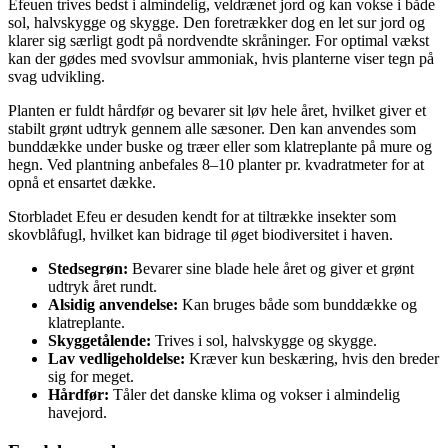
Efeuen trives bedst i almindelig, veldrænet jord og kan vokse i både
sol, halvskygge og skygge. Den foretrækker dog en let sur jord og
klarer sig særligt godt på nordvendte skråninger. For optimal vækst
kan der gødes med svovlsur ammoniak, hvis planterne viser tegn på
svag udvikling.
Planten er fuldt hårdfør og bevarer sit løv hele året, hvilket giver et
stabilt grønt udtryk gennem alle sæsoner. Den kan anvendes som
bunddække under buske og træer eller som klatreplante på mure og
hegn. Ved plantning anbefales 8–10 planter pr. kvadratmeter for at
opnå et ensartet dække.
Storbladet Efeu er desuden kendt for at tiltrække insekter som
skovblåfugl, hvilket kan bidrage til øget biodiversitet i haven.
Stedsegrøn:
Bevarer sine blade hele året og giver et grønt
udtryk året rundt.
Alsidig anvendelse:
Kan bruges både som bunddække og
klatreplante.
Skyggetålende:
Trives i sol, halvskygge og skygge.
Lav vedligeholdelse:
Kræver kun beskæring, hvis den breder
sig for meget.
Hårdfør:
Tåler det danske klima og vokser i almindelig
havejord.