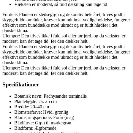
Væksten er moderat, så fuld dækning kan tage tid
Fordele: Planten er stedsegrøn og dekorativ hele året, trives godt i
skyggefulde områder, kræver kun minimal vedligeholdelse, fungerer
effektivt som bunddække mod ukrudt og er fuldt hårdfør i det
danske klima.
Ulemper: Den trives ikke i fuld sol eller tør jord, og da væksten er
moderat, kan det tage tid, før den dækker helt.
Fordele: Planten er stedsegrøn og dekorativ hele året, trives godt i
skyggefulde områder, kræver kun minimal vedligeholdelse, fungerer
effektivt som bunddække mod ukrudt og er fuldt hårdfør i det
danske klima.
Ulemper: Den trives ikke i fuld sol eller tør jord, og da væksten er
moderat, kan det tage tid, før den dækker helt.
Specifikationer
Botanisk navn: Pachysandra terminalis
Plantehøjde: ca. 25 cm
Bredde: 20–40 cm
Blomsterfarve: Hvid, grønlig
Blomstringsperiode: Forår (maj)
Bladfarve: Grøn til mørkegrøn
Bladform: Ægformede