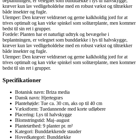
beplantningen, er velegnet som bunddække i lys til halvskygge,
kræver kun lav vedligeholdelse med en robust vækst og tiltrækker
både insekter og fugle.
Ulemper: Den kræver veldrænet og gerne kalkholdig jord for at
trives optimalt og kan virke spinkel som solitærplante, men kommer
bedst til sin ret i grupper.
Fordele: Planten har et naturligt udtryk og bevægelse i
beplantningen, er velegnet som bunddække i lys til halvskygge,
kræver kun lav vedligeholdelse med en robust vækst og tiltrækker
både insekter og fugle.
Ulemper: Den kræver veldrænet og gerne kalkholdig jord for at
trives optimalt og kan virke spinkel som solitærplante, men kommer
bedst til sin ret i grupper.
Specifikationer
Botanisk navn: Briza media
Dansk navn: Hjertegræs
Plantehøjde: Tue ca. 30 cm, aks op til 40 cm
Vækstform: Tuedannende med korte udløbere
Placering: Lys til halvskygge
Blomstringstid: Maj–august
Plantetæthed: 9 planter pr. m²
Kategori: Bunddækkende stauder
Hovedkategori: Bunddække