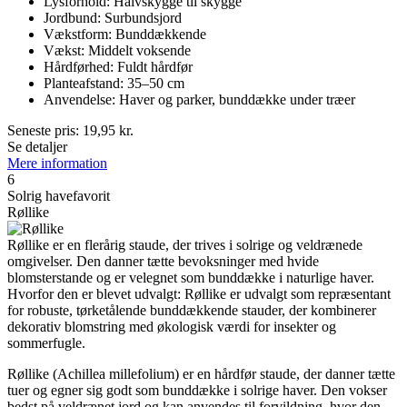
Lysforhold: Halvskygge til skygge
Jordbund: Surbundsjord
Vækstform: Bunddækkende
Vækst: Middelt voksende
Hårdførhed: Fuldt hårdfør
Planteafstand: 35–50 cm
Anvendelse: Haver og parker, bunddække under træer
Seneste pris:
19,95
kr.
Se detaljer
Mere information
6
Solrig havefavorit
Røllike
Røllike er en flerårig staude, der trives i solrige og veldrænede
omgivelser. Den danner tætte bevoksninger med hvide
blomsterstande og er velegnet som bunddække i naturlige haver.
Hvorfor den er blevet udvalgt: Røllike er udvalgt som repræsentant
for robuste, tørketålende bunddækkende stauder, der kombinerer
dekorativ blomstring med økologisk værdi for insekter og
sommerfugle.
Røllike (Achillea millefolium) er en hårdfør staude, der danner tætte
tuer og egner sig godt som bunddække i solrige haver. Den vokser
bedst på veldrænet jord og kan anvendes til forvildning, hvor den