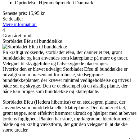
Oprindelse: Hjemmehørende i Danmark
Seneste pris:
15,95
kr.
Se detaljer
Mere information
4
Grøn året rundt
Storbladet Efeu til bunddække
En kraftigt voksende, storbladet efeu, der danner et tæt, grønt
bunddække og kan anvendes som klatreplante på mure og træer.
Velegnet til skyggefulde og halvskyggede placeringer.
Hvorfor den er blevet udvalgt: Storbladet Efeu til bunddække er
udvalgt som repræsentant for robuste, stedsegrønne
bunddækkeplanter, der kræver minimal vedligeholdelse og trives i
både sol og skygge. Den er et eksempel på en alsidig plante, der
både kan bruges som bunddække og klatreplante.
Storbladet Efeu (Hedera hibernica) er en stedsegrøn plante, der
anvendes som bunddække eller klatreplante. Den danner et tæt,
grønt tæppe, som effektivt hæmmer ukrudt og hjælper med at bevare
jordens fugtighed. Planten har store, mørkegrønne, hjerteformede
blade og en kraftig vækstform, der gør den velegnet til at dække
større arealer.