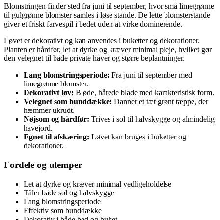
Blomstringen finder sted fra juni til september, hvor små limegrønne
til gulgrønne blomster samles i løse stande. De lette blomsterstande
giver et friskt farvespil i bedet uden at virke dominerende.
Løvet er dekorativt og kan anvendes i buketter og dekorationer.
Planten er hårdfør, let at dyrke og kræver minimal pleje, hvilket gør
den velegnet til både private haver og større beplantninger.
Lang blomstringsperiode:
Fra juni til september med
limegrønne blomster.
Dekorativt løv:
Bløde, hårede blade med karakteristisk form.
Velegnet som bunddække:
Danner et tæt grønt tæppe, der
hæmmer ukrudt.
Nøjsom og hårdfør:
Trives i sol til halvskygge og almindelig
havejord.
Egnet til afskæring:
Løvet kan bruges i buketter og
dekorationer.
Fordele og ulemper
Let at dyrke og kræver minimal vedligeholdelse
Tåler både sol og halvskygge
Lang blomstringsperiode
Effektiv som bunddække
Dekorativ i både bed og buket