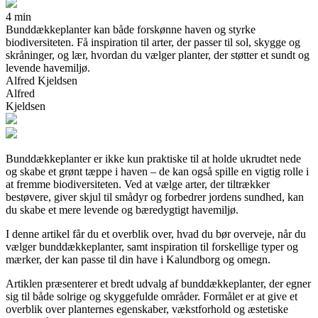
4 min
Bunddækkeplanter kan både forskønne haven og styrke
biodiversiteten. Få inspiration til arter, der passer til sol, skygge og
skråninger, og lær, hvordan du vælger planter, der støtter et sundt og
levende havemiljø.
Alfred Kjeldsen
Alfred
Kjeldsen
Bunddækkeplanter er ikke kun praktiske til at holde ukrudtet nede
og skabe et grønt tæppe i haven – de kan også spille en vigtig rolle i
at fremme biodiversiteten. Ved at vælge arter, der tiltrækker
bestøvere, giver skjul til smådyr og forbedrer jordens sundhed, kan
du skabe et mere levende og bæredygtigt havemiljø.
I denne artikel får du et overblik over, hvad du bør overveje, når du
vælger bunddækkeplanter, samt inspiration til forskellige typer og
mærker, der kan passe til din have i Kalundborg og omegn.
Artiklen præsenterer et bredt udvalg af bunddækkeplanter, der egner
sig til både solrige og skyggefulde områder. Formålet er at give et
overblik over planternes egenskaber, vækstforhold og æstetiske