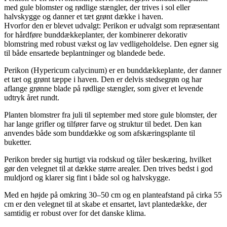
med gule blomster og rødlige stængler, der trives i sol eller
halvskygge og danner et tæt grønt dække i haven.
Hvorfor den er blevet udvalgt: Perikon er udvalgt som repræsentant
for hårdføre bunddækkeplanter, der kombinerer dekorativ
blomstring med robust vækst og lav vedligeholdelse. Den egner sig
til både ensartede beplantninger og blandede bede.
Perikon (Hypericum calycinum) er en bunddækkeplante, der danner
et tæt og grønt tæppe i haven. Den er delvis stedsegrøn og har
aflange grønne blade på rødlige stængler, som giver et levende
udtryk året rundt.
Planten blomstrer fra juli til september med store gule blomster, der
har lange grifler og tilfører farve og struktur til bedet. Den kan
anvendes både som bunddække og som afskæringsplante til
buketter.
Perikon breder sig hurtigt via rodskud og tåler beskæring, hvilket
gør den velegnet til at dække større arealer. Den trives bedst i god
muldjord og klarer sig fint i både sol og halvskygge.
Med en højde på omkring 30–50 cm og en planteafstand på cirka 55
cm er den velegnet til at skabe et ensartet, lavt plantedække, der
samtidig er robust over for det danske klima.