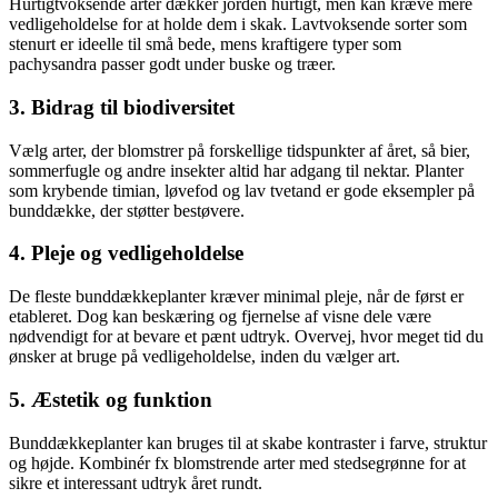
Hurtigtvoksende arter dækker jorden hurtigt, men kan kræve mere
vedligeholdelse for at holde dem i skak. Lavtvoksende sorter som
stenurt er ideelle til små bede, mens kraftigere typer som
pachysandra passer godt under buske og træer.
3. Bidrag til biodiversitet
Vælg arter, der blomstrer på forskellige tidspunkter af året, så bier,
sommerfugle og andre insekter altid har adgang til nektar. Planter
som krybende timian, løvefod og lav tvetand er gode eksempler på
bunddække, der støtter bestøvere.
4. Pleje og vedligeholdelse
De fleste bunddækkeplanter kræver minimal pleje, når de først er
etableret. Dog kan beskæring og fjernelse af visne dele være
nødvendigt for at bevare et pænt udtryk. Overvej, hvor meget tid du
ønsker at bruge på vedligeholdelse, inden du vælger art.
5. Æstetik og funktion
Bunddækkeplanter kan bruges til at skabe kontraster i farve, struktur
og højde. Kombinér fx blomstrende arter med stedsegrønne for at
sikre et interessant udtryk året rundt.