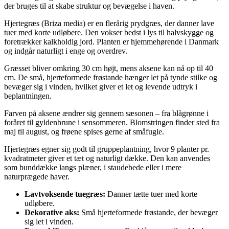
der bruges til at skabe struktur og bevægelse i haven.
Hjertegræs (Briza media) er en flerårig prydgræs, der danner lave
tuer med korte udløbere. Den vokser bedst i lys til halvskygge og
foretrækker kalkholdig jord. Planten er hjemmehørende i Danmark
og indgår naturligt i enge og overdrev.
Græsset bliver omkring 30 cm højt, mens aksene kan nå op til 40
cm. De små, hjerteformede frøstande hænger let på tynde stilke og
bevæger sig i vinden, hvilket giver et let og levende udtryk i
beplantningen.
Farven på aksene ændrer sig gennem sæsonen – fra blågrønne i
foråret til gyldenbrune i sensommeren. Blomstringen finder sted fra
maj til august, og frøene spises gerne af småfugle.
Hjertegræs egner sig godt til gruppeplantning, hvor 9 planter pr.
kvadratmeter giver et tæt og naturligt dække. Den kan anvendes
som bunddække langs plæner, i staudebede eller i mere
naturprægede haver.
Lavtvoksende tuegræs:
Danner tætte tuer med korte
udløbere.
Dekorative aks:
Små hjerteformede frøstande, der bevæger
sig let i vinden.