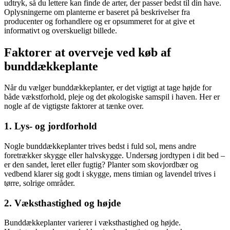
udtryk, så du lettere kan finde de arter, der passer bedst til din have.
Oplysningerne om planterne er baseret på beskrivelser fra
producenter og forhandlere og er opsummeret for at give et
informativt og overskueligt billede.
Faktorer at overveje ved køb af
bunddækkeplante
Når du vælger bunddækkeplanter, er det vigtigt at tage højde for
både vækstforhold, pleje og det økologiske samspil i haven. Her er
nogle af de vigtigste faktorer at tænke over.
1. Lys- og jordforhold
Nogle bunddækkeplanter trives bedst i fuld sol, mens andre
foretrækker skygge eller halvskygge. Undersøg jordtypen i dit bed –
er den sandet, leret eller fugtig? Planter som skovjordbær og
vedbend klarer sig godt i skygge, mens timian og lavendel trives i
tørre, solrige områder.
2. Væksthastighed og højde
Bunddækkeplanter varierer i væksthastighed og højde.