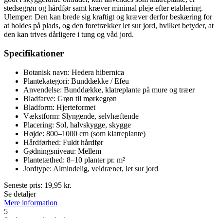
stedsegrøn og hårdfør samt kræver minimal pleje efter etablering.
Ulemper: Den kan brede sig kraftigt og kræver derfor beskæring for
at holdes på plads, og den foretrækker let sur jord, hvilket betyder, at
den kan trives dårligere i tung og våd jord.
Specifikationer
Botanisk navn: Hedera hibernica
Plantekategori: Bunddække / Efeu
Anvendelse: Bunddække, klatreplante på mure og træer
Bladfarve: Grøn til mørkegrøn
Bladform: Hjerteformet
Vækstform: Slyngende, selvhæftende
Placering: Sol, halvskygge, skygge
Højde: 800–1000 cm (som klatreplante)
Hårdførhed: Fuldt hårdfør
Gødningsniveau: Mellem
Plantetæthed: 8–10 planter pr. m²
Jordtype: Almindelig, veldrænet, let sur jord
Seneste pris:
19,95
kr.
Se detaljer
Mere information
5