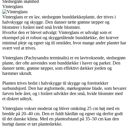
Stedsegrøn skønhed
Vinterglans
Vinterglans er en lav, stedsegrøn bunddækkeplante, der trives i
halvskygge og skygge. Den danner tætte grønne tæpper og
blomstrer i foråret med små hvide blomster.
Hvorfor den er blevet udvalgt: Vinterglans er udvalgt som et
eksempel på et robust og skyggetålende bunddække, der kræver
minimal pleje og egner sig til områder, hvor mange andre planter har
svært ved at trives.
Vinterglans (Pachysandra terminalis) er en lavtvoksende, stedsegrøn
plante, der ofte anvendes som bunddække i haver og parker. Den
danner tætte, grønne tæpper, som effektivt dækker jorden og
hæmmer ukrudt.
Planten trives bedst i halvskygge til skygge og foretrækker
surbundsjord. Den har ægformede, mørkegrønne blade, som bevarer
farven hele året, og i foråret udvikler den små, hvide blomster med
et diskret udtryk.
Vinterglans vokser moderat og bliver omkring 25 cm høj med en
bredde på 20–40 cm. Den er fuldt hårdfør og egner sig derfor godt
til det danske klima. Med en planteafstand på 35–50 cm kan den
hurtigt danne et tæt plantedække.