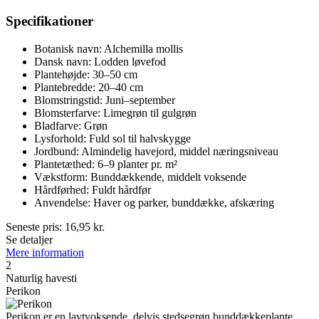
Specifikationer
Botanisk navn: Alchemilla mollis
Dansk navn: Lodden løvefod
Plantehøjde: 30–50 cm
Plantebredde: 20–40 cm
Blomstringstid: Juni–september
Blomsterfarve: Limegrøn til gulgrøn
Bladfarve: Grøn
Lysforhold: Fuld sol til halvskygge
Jordbund: Almindelig havejord, middel næringsniveau
Plantetæthed: 6–9 planter pr. m²
Vækstform: Bunddækkende, middelt voksende
Hårdførhed: Fuldt hårdfør
Anvendelse: Haver og parker, bunddække, afskæring
Seneste pris:
16,95
kr.
Se detaljer
Mere information
2
Naturlig havesti
Perikon
Perikon er en lavtvoksende, delvis stedsegrøn bunddækkeplante