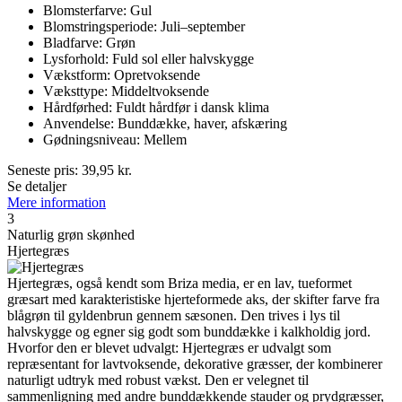
Blomsterfarve: Gul
Blomstringsperiode: Juli–september
Bladfarve: Grøn
Lysforhold: Fuld sol eller halvskygge
Vækstform: Opretvoksende
Væksttype: Middeltvoksende
Hårdførhed: Fuldt hårdfør i dansk klima
Anvendelse: Bunddække, haver, afskæring
Gødningsniveau: Mellem
Seneste pris:
39,95
kr.
Se detaljer
Mere information
3
Naturlig grøn skønhed
Hjertegræs
Hjertegræs, også kendt som Briza media, er en lav, tueformet
græsart med karakteristiske hjerteformede aks, der skifter farve fra
blågrøn til gyldenbrun gennem sæsonen. Den trives i lys til
halvskygge og egner sig godt som bunddække i kalkholdig jord.
Hvorfor den er blevet udvalgt: Hjertegræs er udvalgt som
repræsentant for lavtvoksende, dekorative græsser, der kombinerer
naturligt udtryk med robust vækst. Den er velegnet til
sammenligning med andre bunddækkende stauder og prydgræsser,