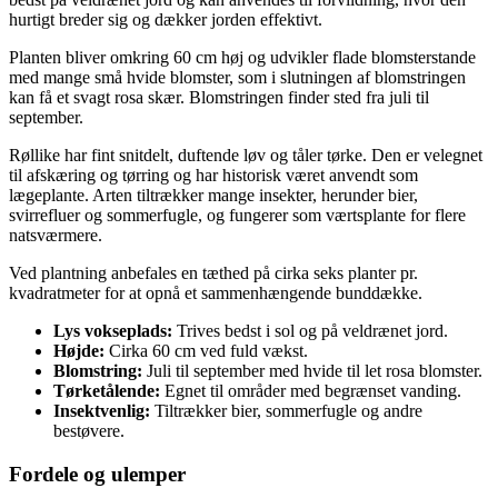
hurtigt breder sig og dækker jorden effektivt.
Planten bliver omkring 60 cm høj og udvikler flade blomsterstande
med mange små hvide blomster, som i slutningen af blomstringen
kan få et svagt rosa skær. Blomstringen finder sted fra juli til
september.
Røllike har fint snitdelt, duftende løv og tåler tørke. Den er velegnet
til afskæring og tørring og har historisk været anvendt som
lægeplante. Arten tiltrækker mange insekter, herunder bier,
svirrefluer og sommerfugle, og fungerer som værtsplante for flere
natsværmere.
Ved plantning anbefales en tæthed på cirka seks planter pr.
kvadratmeter for at opnå et sammenhængende bunddække.
Lys vokseplads:
Trives bedst i sol og på veldrænet jord.
Højde:
Cirka 60 cm ved fuld vækst.
Blomstring:
Juli til september med hvide til let rosa blomster.
Tørketålende:
Egnet til områder med begrænset vanding.
Insektvenlig:
Tiltrækker bier, sommerfugle og andre
bestøvere.
Fordele og ulemper