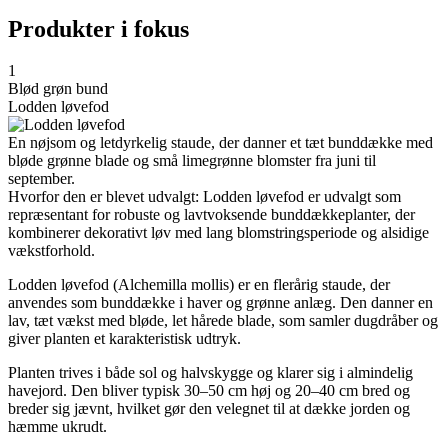
Produkter i fokus
1
Blød grøn bund
Lodden løvefod
En nøjsom og letdyrkelig staude, der danner et tæt bunddække med
bløde grønne blade og små limegrønne blomster fra juni til
september.
Hvorfor den er blevet udvalgt: Lodden løvefod er udvalgt som
repræsentant for robuste og lavtvoksende bunddækkeplanter, der
kombinerer dekorativt løv med lang blomstringsperiode og alsidige
vækstforhold.
Lodden løvefod (Alchemilla mollis) er en flerårig staude, der
anvendes som bunddække i haver og grønne anlæg. Den danner en
lav, tæt vækst med bløde, let hårede blade, som samler dugdråber og
giver planten et karakteristisk udtryk.
Planten trives i både sol og halvskygge og klarer sig i almindelig
havejord. Den bliver typisk 30–50 cm høj og 20–40 cm bred og
breder sig jævnt, hvilket gør den velegnet til at dække jorden og
hæmme ukrudt.