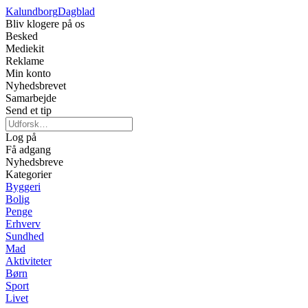
Kalundborg
Dagblad
Bliv klogere på os
Besked
Mediekit
Reklame
Min konto
Nyhedsbrevet
Samarbejde
Send et tip
Log på
Få adgang
Nyhedsbreve
Kategorier
Byggeri
Bolig
Penge
Erhverv
Sundhed
Mad
Aktiviteter
Børn
Sport
Livet