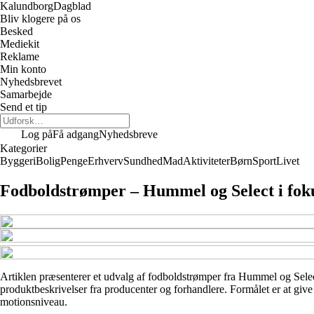
Kalundborg
Dagblad
Bliv klogere på os
Besked
Mediekit
Reklame
Min konto
Nyhedsbrevet
Samarbejde
Send et tip
Log på
Få adgang
Nyhedsbreve
Kategorier
Byggeri
Bolig
Penge
Erhverv
Sundhed
Mad
Aktiviteter
Børn
Sport
Livet
Fodboldstrømper – Hummel og Select i fok
Artiklen præsenterer et udvalg af fodboldstrømper fra Hummel og Select f
produktbeskrivelser fra producenter og forhandlere. Formålet er at give e
motionsniveau.