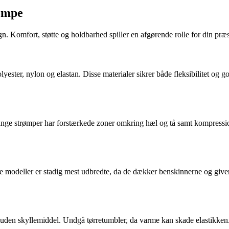
rømpe
. Komfort, støtte og holdbarhed spiller en afgørende rolle for din præ
yester, nylon og elastan. Disse materialer sikrer både fleksibilitet og g
Mange strømper har forstærkede zoner omkring hæl og tå samt kompressi
 modeller er stadig mest udbredte, da de dækker benskinnerne og giver e
 uden skyllemiddel. Undgå tørretumbler, da varme kan skade elastikken.