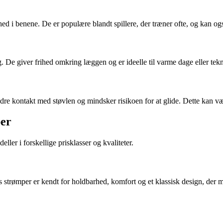
ed i benene. De er populære blandt spillere, der træner ofte, og kan også
g. De giver frihed omkring læggen og er ideelle til varme dage eller tek
e kontakt med støvlen og mindsker risikoen for at glide. Dette kan være 
per
ller i forskellige prisklasser og kvaliteter.
strømper er kendt for holdbarhed, komfort og et klassisk design, der 
.