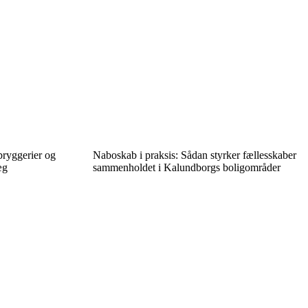
bryggerier og
Naboskab i praksis: Sådan styrker fællesskaber
æg
sammenholdet i Kalundborgs boligområder