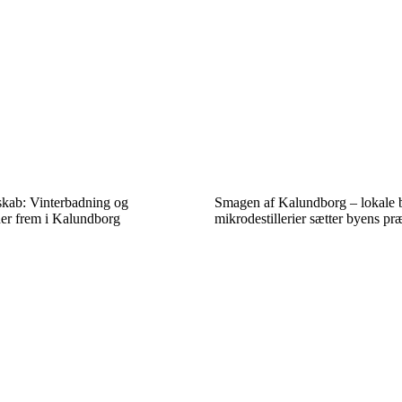
skab: Vinterbadning og
Smagen af Kalundborg – lokale 
der frem i Kalundborg
mikrodestillerier sætter byens pr